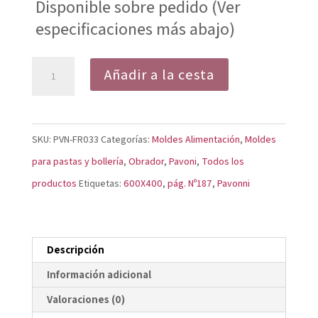
Disponible sobre pedido (Ver
especificaciones más abajo)
Molde
Añadir a la cesta
Diamond
Poco
FR033
SKU:
PVN-FR033
Categorías:
Moldes Alimentación
,
Moldes
cantidad
para pastas y bollería
,
Obrador
,
Pavoni
,
Todos los
productos
Etiquetas:
600X400
,
pág. Nº187
,
Pavonni
Descripción
Información adicional
Valoraciones (0)