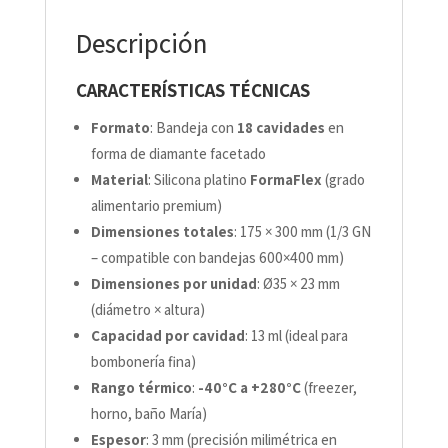
Descripción
CARACTERÍSTICAS TÉCNICAS
Formato
: Bandeja con
18 cavidades
en
forma de diamante facetado
Material
: Silicona platino
FormaFlex
(grado
alimentario premium)
Dimensiones totales
: 175 × 300 mm (1/3 GN
– compatible con bandejas 600×400 mm)
Dimensiones por unidad
: Ø35 × 23 mm
(diámetro × altura)
Capacidad por cavidad
: 13 ml (ideal para
bombonería fina)
Rango térmico
:
-40°C a +280°C
(freezer,
horno, baño María)
Espesor
: 3 mm (precisión milimétrica en