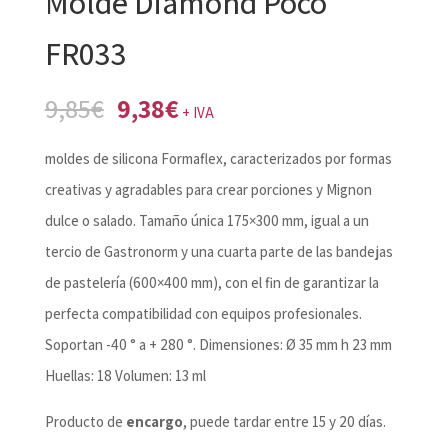
Molde Diamond Poco
FR033
El
El
9,85
€
9,38
€
+ IVA
precio
precio
moldes de silicona Formaflex, caracterizados por formas
original
actual
creativas y agradables para crear porciones y Mignon
era:
es:
dulce o salado. Tamaño única 175×300 mm, igual a un
9,85€.
9,38€.
tercio de Gastronorm y una cuarta parte de las bandejas
de pastelería (600×400 mm), con el fin de garantizar la
perfecta compatibilidad con equipos profesionales.
Soportan -40 ° a + 280 °. Dimensiones: Ø 35 mm h 23 mm
Huellas: 18 Volumen: 13 ml
Producto de
encargo
, puede tardar entre 15 y 20 días.