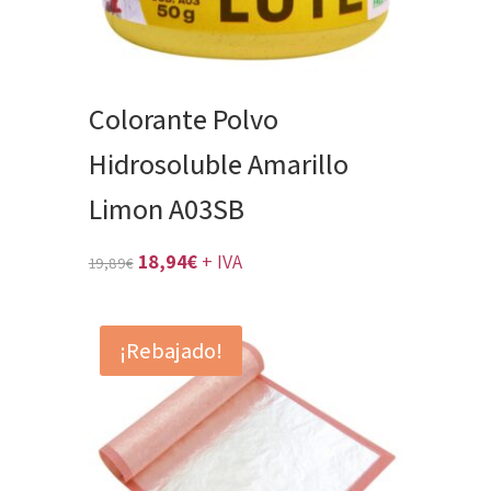
Colorante Polvo
Hidrosoluble Amarillo
Limon A03SB
El
El
18,94
€
+ IVA
19,89
€
precio
precio
original
actual
¡Rebajado!
era:
es:
19,89€.
18,94€.