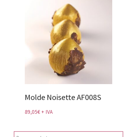
Molde Noisette AF008S
89,05
€
+ IVA