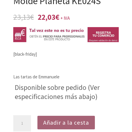
Molde Planeta KE024S
El
El
23,13
€
22,03
€
+ IVA
precio
precio
original
actual
era:
es:
23,13€.
22,03€.
[black-friday]
Las tartas de Emmanuele
Disponible sobre pedido (Ver
especificaciones más abajo)
Molde
Añadir a la cesta
Planeta