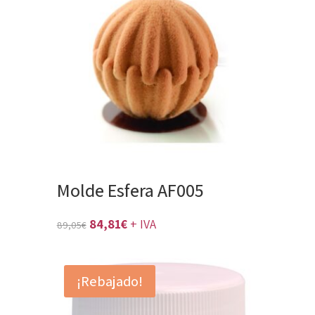
Molde Esfera AF005
El
El
84,81
€
+ IVA
89,05
€
precio
precio
original
actual
¡Rebajado!
era:
es:
89,05€.
84,81€.