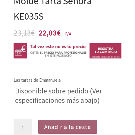
Molde Tarta Señora
KE035S
El
El
23,13
€
22,03
€
+ IVA
precio
precio
original
actual
era:
es:
23,13€.
22,03€.
Las tartas de Emmanuele
Disponible sobre pedido (Ver
especificaciones más abajo)
Molde
Añadir a la cesta
Tarta