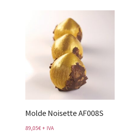
original
actual
era:
es:
22,26€.
21,20€.
Molde Noisette AF008S
89,05
€
+ IVA