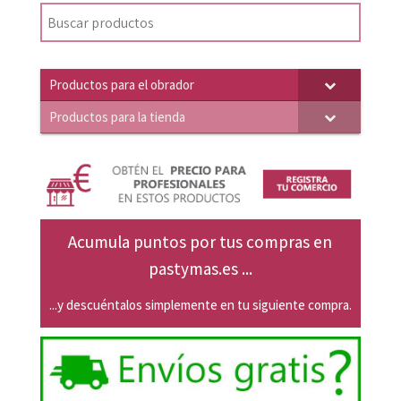
era:
es:
39,69€.
37,80€.
Productos para el obrador
Productos para la tienda
Acumula puntos por tus compras en
pastymas.es ...
...y descuéntalos simplemente en tu siguiente compra.