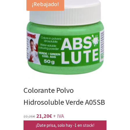
¡Rebajado!
Colorante Polvo
Hidrosoluble Verde A05SB
El
El
21,20
€
+ IVA
22,26
€
precio
precio
¡Date prisa, solo hay -1 en stock!