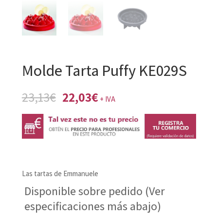
Molde Tarta Puffy KE029S
El
El
23,13
€
22,03
€
+ IVA
precio
precio
original
actual
era:
es:
23,13€.
22,03€.
Las tartas de Emmanuele
Disponible sobre pedido (Ver
especificaciones más abajo)