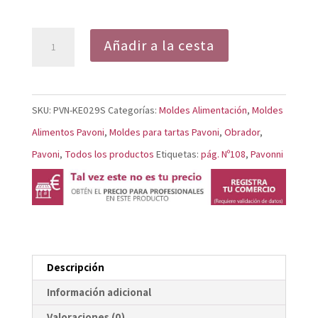
Molde
Añadir a la cesta
Tarta
Puffy
KE029S
SKU:
PVN-KE029S
Categorías:
Moldes Alimentación
,
Moldes
cantidad
Alimentos Pavoni
,
Moldes para tartas Pavoni
,
Obrador
,
Pavoni
,
Todos los productos
Etiquetas:
pág. Nº108
,
Pavonni
Descripción
Información adicional
Valoraciones (0)