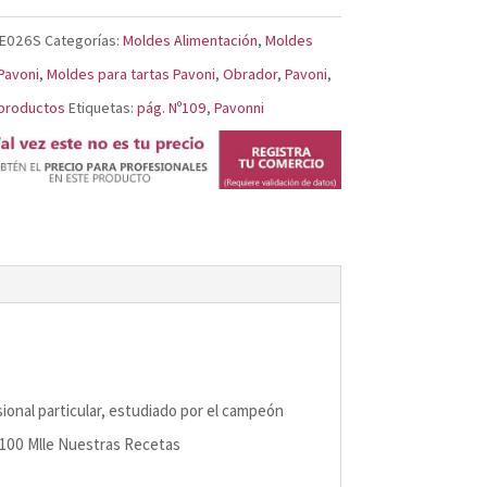
KE026S
Categorías:
Moldes Alimentación
,
Moldes
Pavoni
,
Moldes para tartas Pavoni
,
Obrador
,
Pavoni
,
productos
Etiquetas:
pág. Nº109
,
Pavonni
sional particular, estudiado por el campeón
1100 Mlle Nuestras Recetas