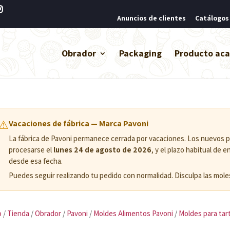
Anuncios de clientes
Catálogos
Obrador
Packaging
Producto ac
⚠
Vacaciones de fábrica — Marca Pavoni
La fábrica de Pavoni permanece cerrada por vacaciones. Los nuevos
procesarse el
lunes 24 de agosto de 2026
, y el plazo habitual de 
desde esa fecha.
Puedes seguir realizando tu pedido con normalidad. Disculpa las moles
o
/
Tienda
/
Obrador
/
Pavoni
/
Moldes Alimentos Pavoni
/
Moldes para tar