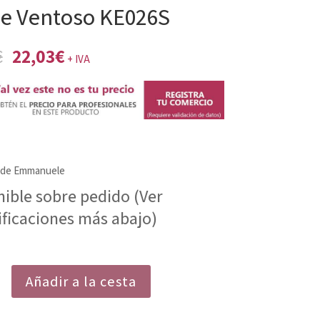
e Ventoso KE026S
El
El
€
22,03
€
+ IVA
precio
precio
original
actual
era:
es:
23,13€.
22,03€.
s de Emmanuele
nible sobre pedido (Ver
ificaciones más abajo)
Añadir a la cesta