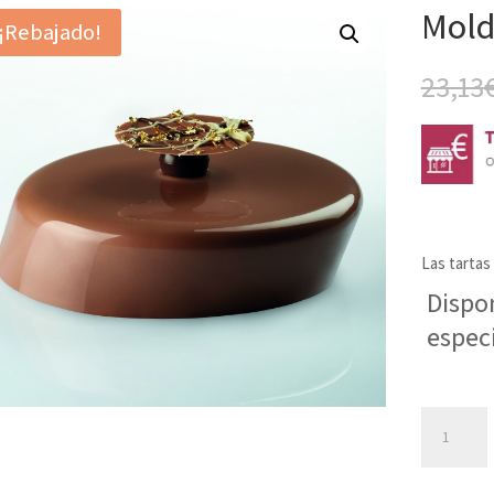
Mold
¡Rebajado!
23,13
Las tarta
Dispo
espec
Molde
Ventoso
KE026S