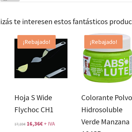
izás te interesen estos fantásticos produ
¡Rebajado!
¡Rebajado!
Hoja S Wide
Colorante Polv
Flychoc CH1
Hidrosoluble
Verde Manzana
El
El
16,36
€
+ IVA
17,18
€