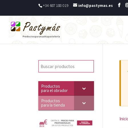
+34 687 188 019
info@pastymas.es
Productos
para el obrador
Productos
para la tienda
Inici