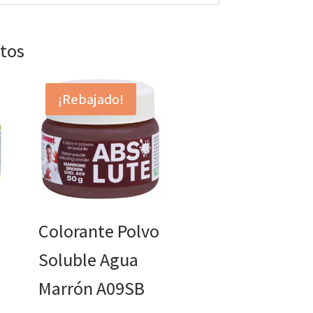
ctos
¡Rebajado!
o
Colorante Polvo
Soluble Agua
Marrón A09SB