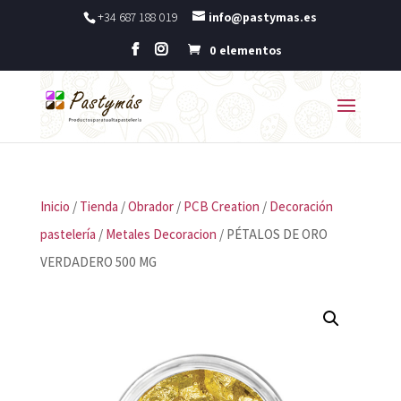
+34 687 188 019
info@pastymas.es
0 elementos
Inicio
/
Tienda
/
Obrador
/
PCB Creation
/
Decoración
pastelería
/
Metales Decoracion
/ PÉTALOS DE ORO
VERDADERO 500 MG