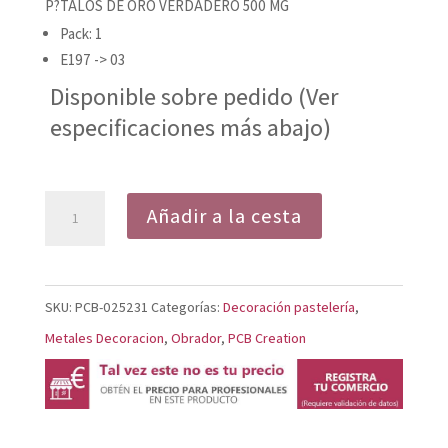
P?TALOS DE ORO VERDADERO 500 MG
Pack: 1
E197 -> 03
Disponible sobre pedido (Ver
especificaciones más abajo)
PÉTALOS
Añadir a la cesta
DE
ORO
VERDADERO
SKU:
PCB-025231
Categorías:
Decoración pastelería
,
500
Metales Decoracion
,
Obrador
,
PCB Creation
MG
cantidad