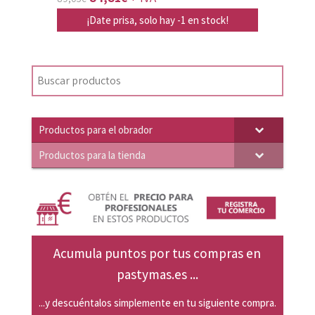
precio
precio
¡Date prisa, solo hay -1 en stock!
original
actual
era:
es:
89,05€.
84,81€.
Productos para el obrador
Productos para la tienda
Acumula puntos por tus compras en
pastymas.es ...
...y descuéntalos simplemente en tu siguiente compra.