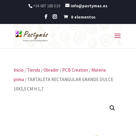
+34 687 188 019
info@pastymas.es
0 elementos
Inicio
/
Tienda
/
Obrador
/
PCB Creation
/
Materia
prima
/ TARTALETA RECTANGULAR GRANDE DULCE
10X3,5 CM H 1,7