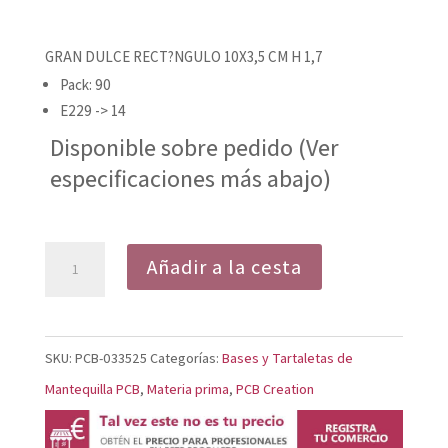
GRAN DULCE RECT?NGULO 10X3,5 CM H 1,7
Pack: 90
E229 -> 14
Disponible sobre pedido (Ver
especificaciones más abajo)
TARTALETA
Añadir a la cesta
RECTANGULAR
GRANDE
DULCE
SKU:
PCB-033525
Categorías:
Bases y Tartaletas de
10X3,5
Mantequilla PCB
,
Materia prima
,
PCB Creation
CM
H