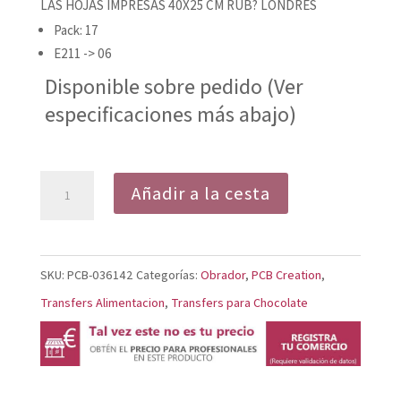
LAS HOJAS IMPRESAS 40X25 CM RUB? LONDRES
Pack: 17
E211 -> 06
Disponible sobre pedido (Ver
especificaciones más abajo)
LAS
Añadir a la cesta
HOJAS
IMPRESAS
40X25
SKU:
PCB-036142
Categorías:
Obrador
,
PCB Creation
,
CM
Transfers Alimentacion
,
Transfers para Chocolate
RUBÍ
LONDRES
cantidad