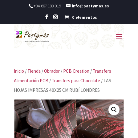
+34 687 188 019
info@pastymas.es
0 elementos
Inicio
/
Tienda
/
Obrador
/
PCB Creation
/
Transfers
Alimentación PCB
/
Transfers para Chocolate
/ LAS
HOJAS IMPRESAS 40X25 CM RUBÍ LONDRES