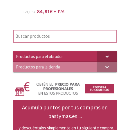
El
El
84,81
€
+ IVA
89,05
€
precio
precio
original
actual
era:
es:
89,05€.
84,81€.
Productos para el obrador
Productos para la tienda
Acumula puntos por tus compras en
pastymas.es ...
...y descuéntalos simplemente en tu siguiente compra.