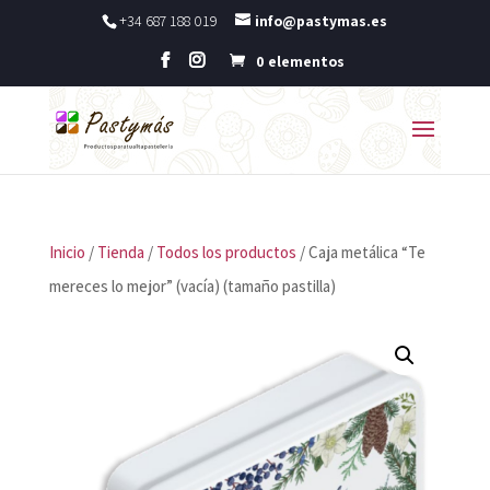
+34 687 188 019
info@pastymas.es
0 elementos
Inicio
/
Tienda
/
Todos los productos
/ Caja metálica “Te
mereces lo mejor” (vacía) (tamaño pastilla)