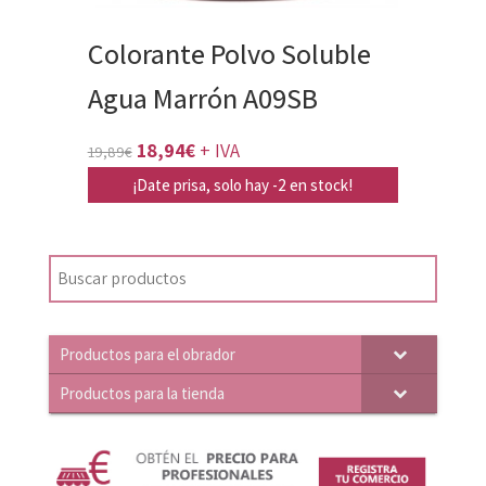
Colorante Polvo Soluble
Agua Marrón A09SB
El
El
18,94
€
+ IVA
19,89
€
precio
precio
¡Date prisa, solo hay -2 en stock!
original
actual
era:
es:
19,89€.
18,94€.
Productos para el obrador
Productos para la tienda