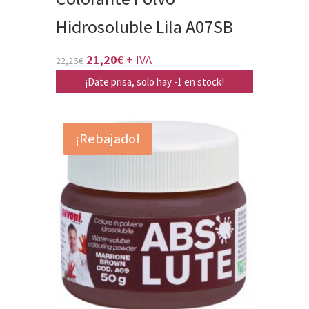
Hidrosoluble Lila A07SB
El
El
21,20
€
+ IVA
22,26
€
precio
precio
¡Date prisa, solo hay -1 en stock!
original
actual
era:
es:
¡Rebajado!
22,26€.
21,20€.