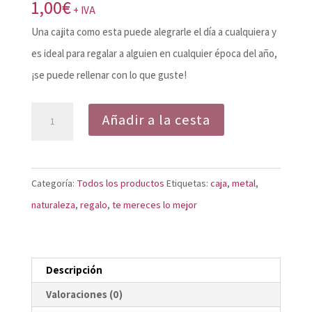
1,00
€
+ IVA
Una cajita como esta puede alegrarle el día a cualquiera y
es ideal para regalar a alguien en cualquier época del año,
¡se puede rellenar con lo que guste!
Caja
Añadir a la cesta
metálica
"Te
mereces
Categoría:
Todos los productos
Etiquetas:
caja
,
metal
,
lo
naturaleza
,
regalo
,
te mereces lo mejor
mejor"
(vacía)
(tamaño
Descripción
pastilla)
Valoraciones (0)
cantidad