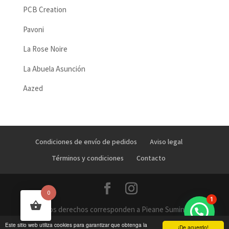
PCB Creation
Pavoni
La Rose Noire
La Abuela Asunción
Aazed
Condiciones de envío de pedidos
Aviso legal
Términos y condiciones
Contacto
0
1
Todos los derechos corresponden a Pieane Suministros
OE - 2019
Este sitio web utiliza cookies para garantizar que obtenga la
¡De acuerdo!