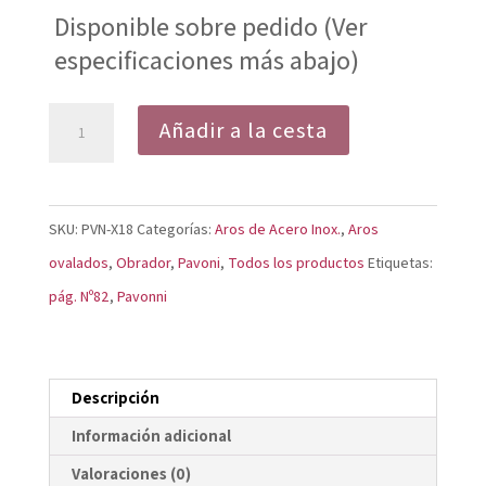
Disponible sobre pedido (Ver
especificaciones más abajo)
Aro
Añadir a la cesta
ovalado
profesional
X18
SKU:
PVN-X18
Categorías:
Aros de Acero Inox.
,
Aros
cantidad
ovalados
,
Obrador
,
Pavoni
,
Todos los productos
Etiquetas:
pág. Nº82
,
Pavonni
Descripción
Información adicional
Valoraciones (0)