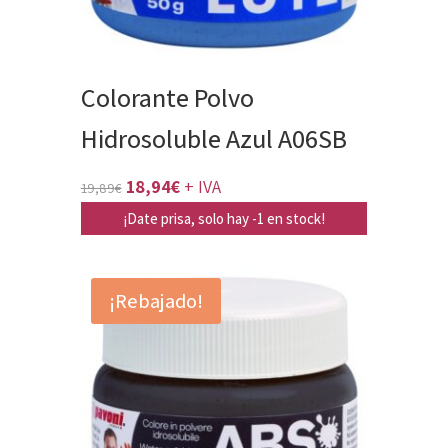
Colorante Polvo
Hidrosoluble Azul A06SB
El
El
18,94
€
+ IVA
19,89
€
precio
precio
¡Date prisa, solo hay -1 en stock!
original
actual
era:
es:
¡Rebajado!
19,89€.
18,94€.