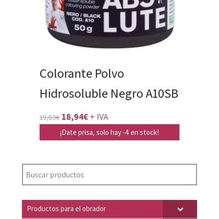
Colorante Polvo
Hidrosoluble Negro A10SB
El
El
18,94
€
+ IVA
19,89
€
precio
precio
¡Date prisa, solo hay -4 en stock!
original
actual
era:
es:
19,89€.
18,94€.
Productos para el obrador