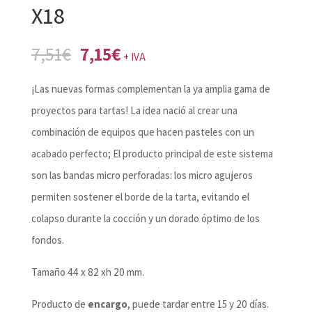
X18
El
El
7,51
€
7,15
€
+ IVA
precio
precio
¡Las nuevas formas complementan la ya amplia gama de
original
actual
proyectos para tartas! La idea nació al crear una
era:
es:
combinación de equipos que hacen pasteles con un
7,51€.
7,15€.
acabado perfecto; El producto principal de este sistema
son las bandas micro perforadas: los micro agujeros
permiten sostener el borde de la tarta, evitando el
colapso durante la cocción y un dorado óptimo de los
fondos.
Tamaño 44 x 82 xh 20 mm.
Producto de
encargo
, puede tardar entre 15 y 20 días.