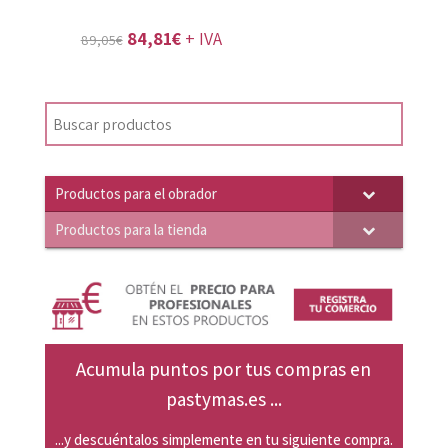
El
El
84,81
€
+ IVA
89,05
€
precio
precio
original
actual
era:
es:
89,05€.
84,81€.
Productos para el obrador
Productos para la tienda
Acumula puntos por tus compras en
pastymas.es ...
...y descuéntalos simplemente en tu siguiente compra.