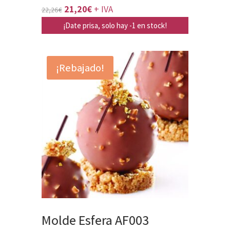
El
El
21,20
€
+ IVA
22,26
€
precio
precio
¡Date prisa, solo hay -1 en stock!
original
actual
era:
es:
¡Rebajado!
22,26€.
21,20€.
Molde Esfera AF003