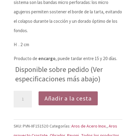
sistema son las bandas micro perforadas: los micro
agujeros permiten sostener el borde de la tarta, evitando
el colapso durante la cocción y un dorado óptimo de los
fondos.
H . 2 cm
Producto de
encargo
, puede tardar entre 15 y 20 días.
Disponible sobre pedido (Ver
especificaciones más abajo)
Aros
Añadir a la cesta
de
Acero
Cuadrados
SKU:
PVN-XF151520
Categorías:
Aros de Acero Inox.
,
Aros
Microperforados
proyecto Crostate
,
Obrador
,
Pavoni
,
Todos los productos