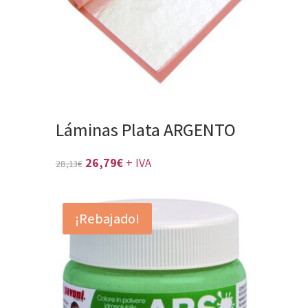
Láminas Plata ARGENTO
El
El
26,79
€
+ IVA
28,13
€
precio
precio
original
actual
¡Rebajado!
era:
es:
28,13€.
26,79€.