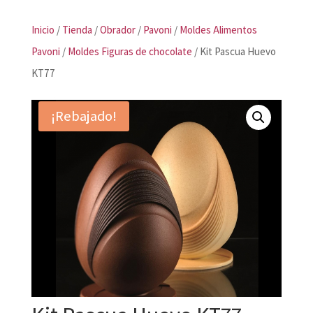
Inicio
/
Tienda
/
Obrador
/
Pavoni
/
Moldes Alimentos
Pavoni
/
Moldes Figuras de chocolate
/ Kit Pascua Huevo
KT77
¡Rebajado!