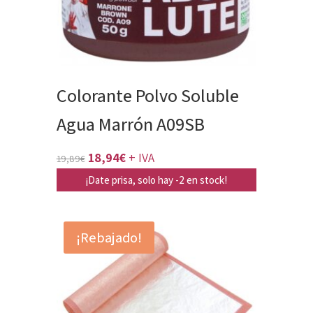
Colorante Polvo Soluble
Agua Marrón A09SB
El
El
18,94
€
+ IVA
19,89
€
precio
precio
¡Date prisa, solo hay -2 en stock!
original
actual
era:
es:
¡Rebajado!
19,89€.
18,94€.