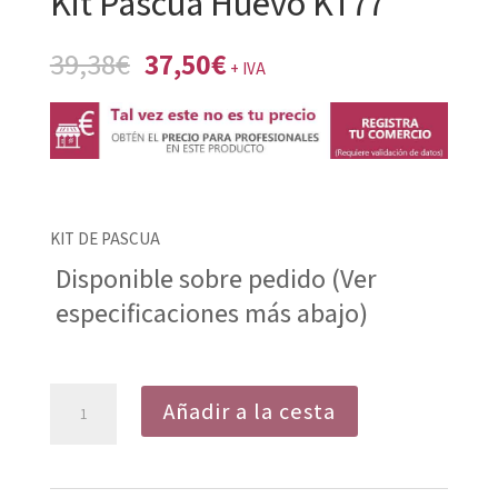
Kit Pascua Huevo KT77
El
El
39,38
€
37,50
€
+ IVA
precio
precio
original
actual
era:
es:
39,38€.
37,50€.
KIT DE PASCUA
Disponible sobre pedido (Ver
especificaciones más abajo)
Kit
Añadir a la cesta
Pascua
Huevo