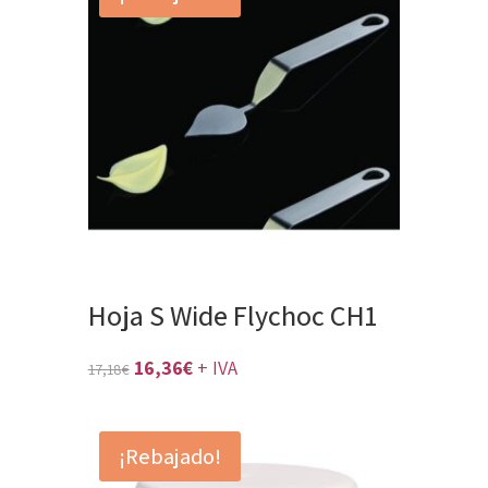
Hoja S Wide Flychoc CH1
El
El
16,36
€
+ IVA
17,18
€
precio
precio
original
actual
¡Rebajado!
era:
es: