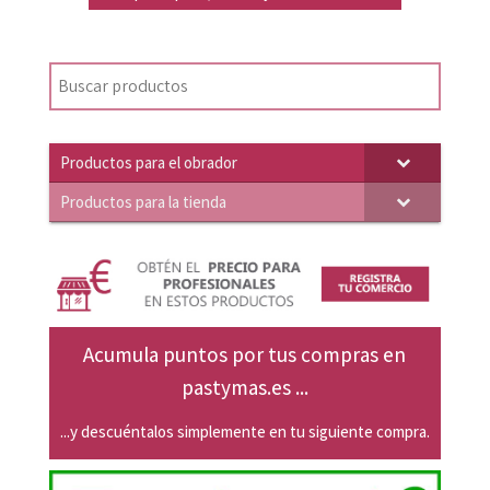
original
actual
era:
es:
19,89€.
18,94€.
Productos para el obrador
Productos para la tienda
Acumula puntos por tus compras en
pastymas.es ...
...y descuéntalos simplemente en tu siguiente compra.