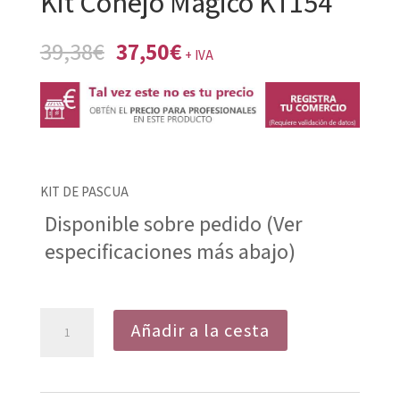
Kit Conejo Magico KT154
El
El
39,38
€
37,50
€
+ IVA
precio
precio
original
actual
era:
es:
39,38€.
37,50€.
KIT DE PASCUA
Disponible sobre pedido (Ver
especificaciones más abajo)
Kit
Añadir a la cesta
Conejo
Magico