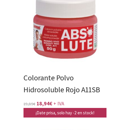
17,18€.
16,36€.
Colorante Polvo
Hidrosoluble Rojo A11SB
El
El
18,94
€
+ IVA
19,89
€
precio
precio
¡Date prisa, solo hay -2 en stock!
original
actual
era:
es: