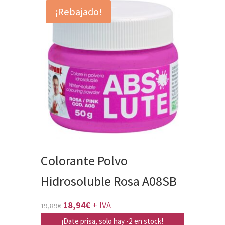
¡Rebajado!
19,89€.
18,94€.
Colorante Polvo
Hidrosoluble Rosa A08SB
El
El
18,94
€
+ IVA
19,89
€
precio
precio
¡Date prisa, solo hay -2 en stock!