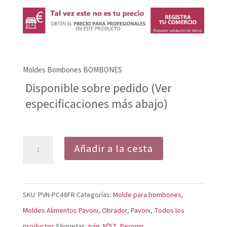
precio
precio
original
actual
era:
es:
14,18€.
13,50€.
Moldes Bombones BOMBONES
Disponible sobre pedido (Ver
especificaciones más abajo)
Moldes
Añadir a la cesta
Bombones
PC48FR
cantidad
SKU:
PVN-PC48FR
Categorías:
Molde para bombones
,
Moldes Alimentos Pavoni
,
Obrador
,
Pavoni
,
Todos los
productos
Etiquetas:
pág. Nº57
,
Pavonni