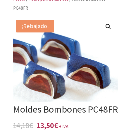
PC48FR
¡Rebajado!
Moldes Bombones PC48FR
El
El
14,18
€
13,50
€
+ IVA