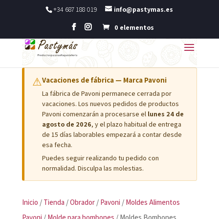
+34 687 188 019
info@pastymas.es
0 elementos
⚠
Vacaciones de fábrica — Marca Pavoni
La fábrica de Pavoni permanece cerrada por
vacaciones. Los nuevos pedidos de productos
Pavoni comenzarán a procesarse el
lunes 24 de
agosto de 2026
, y el plazo habitual de entrega
de 15 días laborables empezará a contar desde
esa fecha.
Puedes seguir realizando tu pedido con
normalidad. Disculpa las molestias.
Inicio
/
Tienda
/
Obrador
/
Pavoni
/
Moldes Alimentos
Pavoni
/
Molde para bombones
/ Moldes Bombones