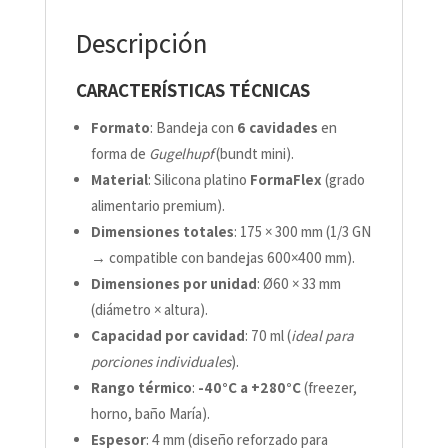
Descripción
CARACTERÍSTICAS TÉCNICAS
Formato
: Bandeja con
6 cavidades
en
forma de
Gugelhupf
(bundt mini).
Material
: Silicona platino
FormaFlex
(grado
alimentario premium).
Dimensiones totales
: 175 × 300 mm (1/3 GN
→ compatible con bandejas 600×400 mm).
Dimensiones por unidad
: Ø60 × 33 mm
(diámetro × altura).
Capacidad por cavidad
: 70 ml (
ideal para
porciones individuales
).
Rango térmico
:
-40°C a +280°C
(freezer,
horno, baño María).
Espesor
: 4 mm (diseño reforzado para