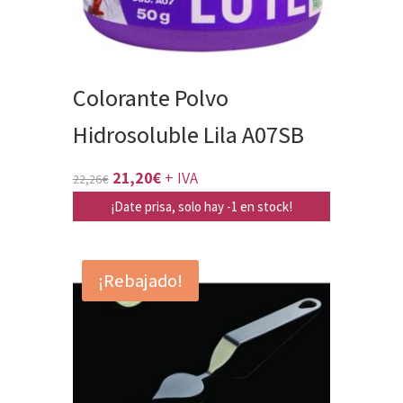
Colorante Polvo
Hidrosoluble Lila A07SB
El
El
21,20
€
+ IVA
22,26
€
precio
precio
¡Date prisa, solo hay -1 en stock!
original
actual
era:
es:
¡Rebajado!
22,26€.
21,20€.