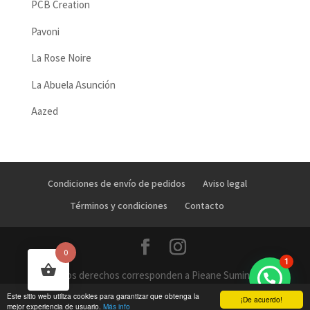
PCB Creation
Pavoni
La Rose Noire
La Abuela Asunción
Aazed
Condiciones de envío de pedidos
Aviso legal
Términos y condiciones
Contacto
0
1
Todos los derechos corresponden a Pieane Suministros
OE - 2019
Este sitio web utiliza cookies para garantizar que obtenga la
¡De acuerdo!
mejor experiencia de usuario.
Más info