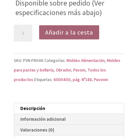
Disponible sobre pedido (Ver
especificaciones más abajo)
Molde
Añadir a la cesta
Mini
Gugelhupf
FR046
SKU:
PVN-FR046
Categorías:
Moldes Alimentación
,
Moldes
cantidad
para pastas y bollería
,
Obrador
,
Pavoni
,
Todos los
productos
Etiquetas:
600X400
,
pág. Nº188
,
Pavonni
Descripción
Información adicional
Valoraciones (0)