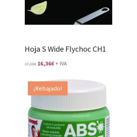
Hoja S Wide Flychoc CH1
El
El
16,36
€
+ IVA
17,18
€
precio
precio
original
actual
¡Rebajado!
era:
es:
17,18€.
16,36€.