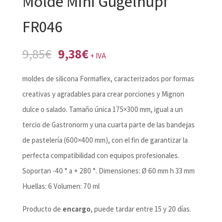
Molde Mini Gugelhupf
FR046
El
El
9,85
€
9,38
€
+ IVA
precio
precio
moldes de silicona Formaflex, caracterizados por formas
original
actual
creativas y agradables para crear porciones y Mignon
era:
es:
dulce o salado. Tamaño única 175×300 mm, igual a un
9,85€.
9,38€.
tercio de Gastronorm y una cuarta parte de las bandejas
de pastelería (600×400 mm), con el fin de garantizar la
perfecta compatibilidad con equipos profesionales.
Soportan -40 ° a + 280 °. Dimensiones: Ø 60 mm h 33 mm
Huellas: 6 Volumen: 70 ml
Producto de
encargo
, puede tardar entre 15 y 20 días.