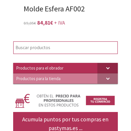
Molde Esfera AF002
El
El
84,81
€
+ IVA
89,05
€
precio
precio
original
actual
era:
es:
89,05€.
84,81€.
Productos para el obrador
Productos para la tienda
Acumula puntos por tus compras en
pastymas.es ...