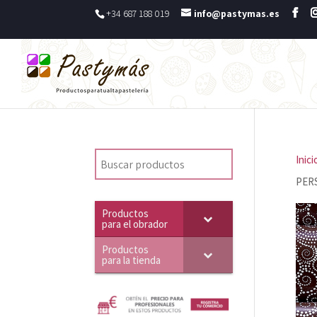
+34 687 188 019
info@pastymas.es
Inici
PERS
Productos
para el obrador
Productos
para la tienda