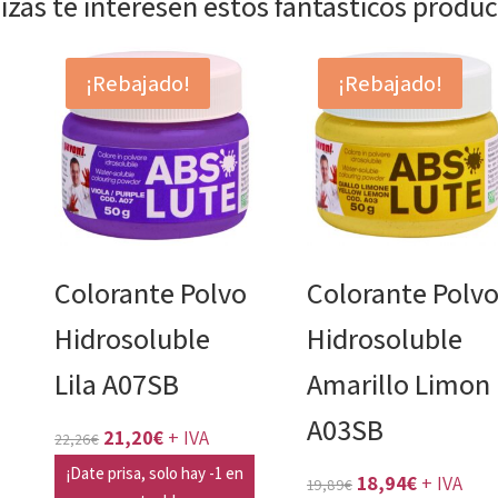
izás te interesen estos fantásticos produ
¡Rebajado!
¡Rebajado!
Colorante Polvo
Colorante Polv
Hidrosoluble
Hidrosoluble
Lila A07SB
Amarillo Limon
A03SB
El
El
21,20
€
+ IVA
22,26
€
precio
precio
¡Date prisa, solo hay -1 en
El
El
18,94
€
+ IVA
19,89
€