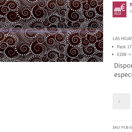
LAS HOJA
Pack: 17
E208 ->
Dispo
espec
LAS
HOJAS
IMPRESAS
PERSIA
SKU:
PCB-