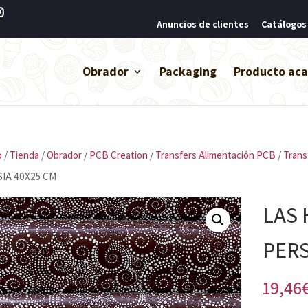
Anuncios de clientes
Catálogos
Obrador
Packaging
Producto ac
o
/
Tienda
/
Obrador
/
PCB Creation
/
Transfers Alimentación PCB
/
Trans
IA 40X25 CM
LAS 
PERS
19,46