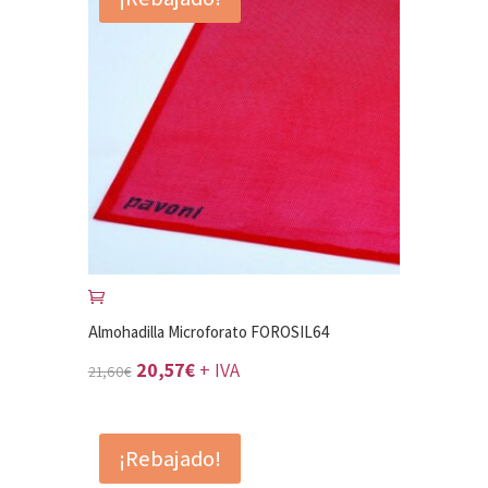
Almohadilla Microforato FOROSIL64
El
El
20,57
€
+ IVA
21,60
€
precio
precio
original
actual
¡Rebajado!
era:
es: