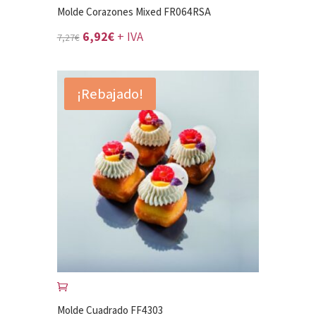
Molde Corazones Mixed FR064RSA
El
El
6,92
€
+ IVA
7,27
€
precio
precio
original
actual
¡Rebajado!
era:
es:
7,27€.
6,92€.
Molde Cuadrado FF4303