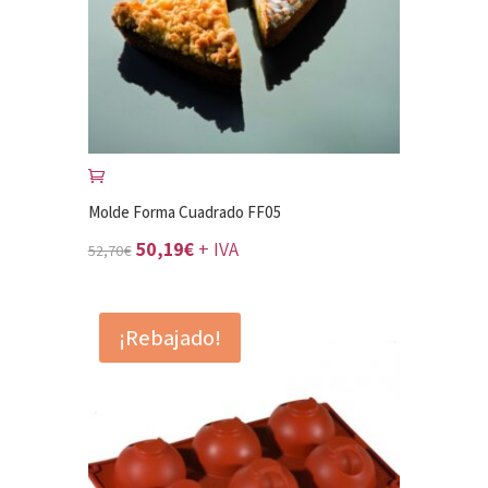
Molde Forma Cuadrado FF05
El
El
50,19
€
+ IVA
52,70
€
precio
precio
original
actual
¡Rebajado!
era:
es:
52,70€.
50,19€.