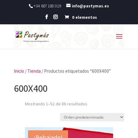
+34 687 188 019
info@pastymas.es
0 elementos
Inicio
/
Tienda
/ Productos etiquetados “600X400”
600X400
Mostrando 1–52 de 86 resultados
¡Rebajado!