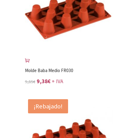
Molde Baba Medio FR030
El
El
9,38
€
+ IVA
9,85
€
precio
precio
original
actual
¡Rebajado!
era:
es:
9,85€.
9,38€.