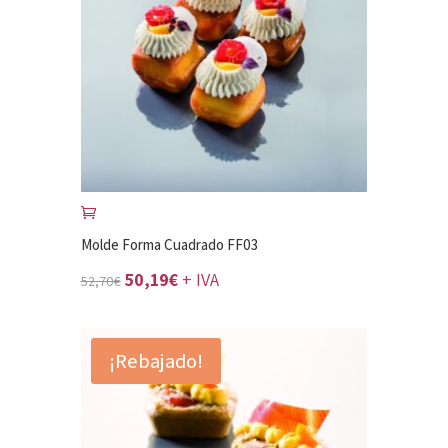
Molde Forma Cuadrado FF03
El
El
50,19
€
+ IVA
52,70
€
precio
precio
original
actual
¡Rebajado!
era:
es:
52,70€.
50,19€.