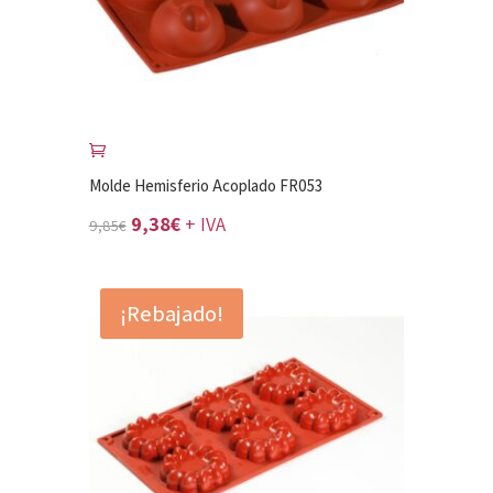
Molde Hemisferio Acoplado FR053
El
El
9,38
€
+ IVA
9,85
€
precio
precio
original
actual
¡Rebajado!
era:
es:
9,85€.
9,38€.