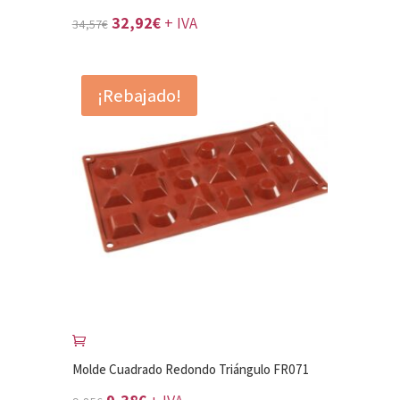
El
El
32,92
€
+ IVA
34,57
€
precio
precio
original
actual
¡Rebajado!
era:
es:
34,57€.
32,92€.
Molde Cuadrado Redondo Triángulo FR071
El
El