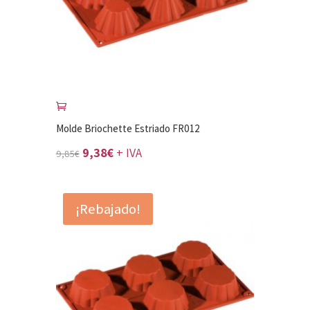
Molde Briochette Estriado FR012
El
El
9,38
€
+ IVA
9,85
€
precio
precio
original
actual
¡Rebajado!
era:
es:
9,85€.
9,38€.