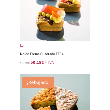
Molde Forma Cuadrado FF04
El
El
50,19
€
+ IVA
52,70
€
precio
precio
original
actual
¡Rebajado!
era:
es:
52,70€.
50,19€.