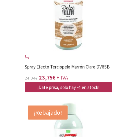
Spray Efecto Terciopelo Marrón Claro DV6SB
El
El
23,75
€
+ IVA
24,94
€
precio
precio
¡Date prisa, solo hay -4 en stock!
original
actual
era:
es:
¡Rebajado!
24,94€.
23,75€.