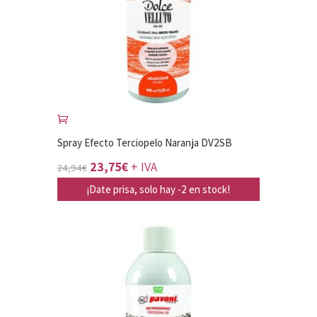
Spray Efecto Terciopelo Naranja DV2SB
El
El
23,75
€
+ IVA
24,94
€
precio
precio
¡Date prisa, solo hay -2 en stock!
original
actual
era:
es:
24,94€.
23,75€.