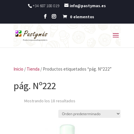
+34 687 188 019
info@pastymas.es
0 elementos
Inicio
/
Tienda
/ Productos etiquetados “pág. Nº222”
pág. Nº222
Mostrando los 18 resultados