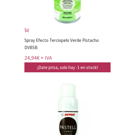
Spray Efecto Terciopelo Verde Pistacho
DV8SB
24,94
€
+ IVA
¡Date prisa, solo hay -1 en stock!