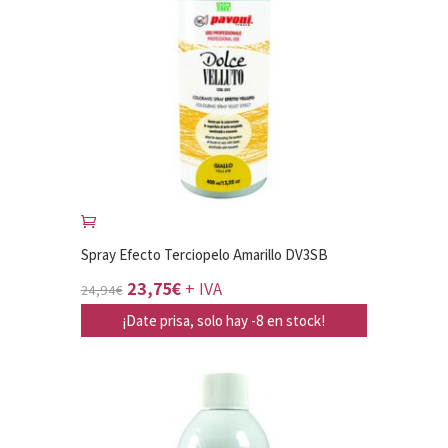
Spray Efecto Terciopelo Amarillo DV3SB
El
El
23,75
€
+ IVA
24,94
€
precio
precio
¡Date prisa, solo hay -8 en stock!
original
actual
era:
es:
24,94€.
23,75€.