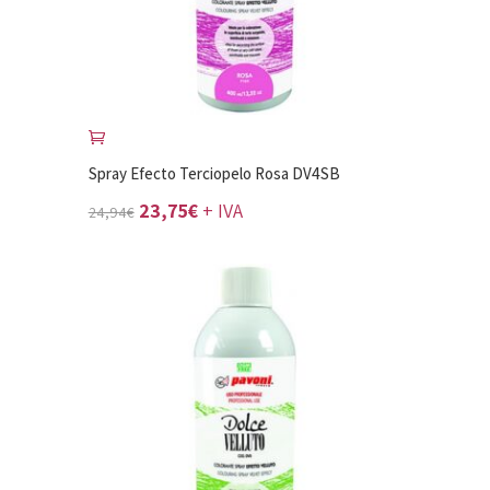
Spray Efecto Terciopelo Rosa DV4SB
El
El
23,75
€
+ IVA
24,94
€
precio
precio
original
actual
era:
es:
24,94€.
23,75€.