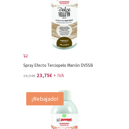
Spray Efecto Terciopelo Marrón DV5SB
El
El
23,75
€
+ IVA
24,94
€
precio
precio
original
actual
¡Rebajado!
era:
es:
24,94€.
23,75€.