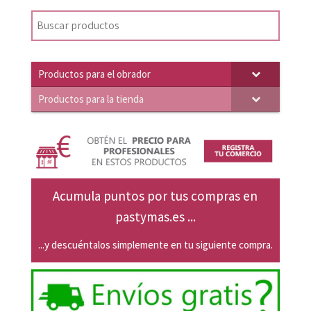
original
actual
era:
es:
28,13€.
26,79€.
Productos para el obrador
Productos para la tienda
Acumula puntos por tus compras en
pastymas.es ...
...y descuéntalos simplemente en tu siguiente compra.