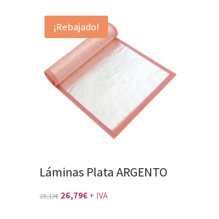
precio
precio
original
actual
¡Rebajado!
era:
es:
89,05€.
84,81€.
Láminas Plata ARGENTO
El
El
26,79
€
+ IVA
28,13
€
precio
precio