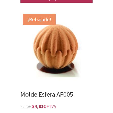
¡Rebajado!
Molde Esfera AF005
El
El
84,81
€
+ IVA
89,05
€