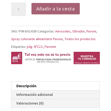
Spray
Añadir a la cesta
Efecto
Terciopelo
Negro
SKU:
PVN-DV14SB
Categorías:
Aerosoles
,
Obrador
,
Pavoni
,
DV14SB
Spray colorante alimentario Pavoni
,
Todos los productos
cantidad
Etiquetas:
pág. Nº222
,
Pavonni
Descripción
Información adicional
Valoraciones (0)