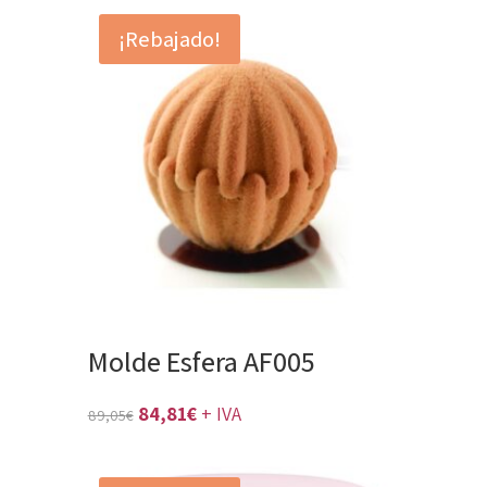
era:
es:
¡Rebajado!
19,89€.
18,94€.
Molde Esfera AF005
El
El
84,81
€
+ IVA
89,05
€
precio
precio
original
actual