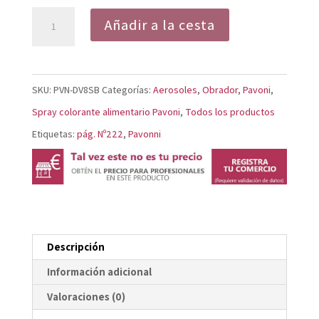
Spray
Añadir a la cesta
Efecto
Terciopelo
Verde
SKU:
PVN-DV8SB
Categorías:
Aerosoles
,
Obrador
,
Pavoni
,
Pistacho
Spray colorante alimentario Pavoni
,
Todos los productos
DV8SB
Etiquetas:
pág. Nº222
,
Pavonni
cantidad
Descripción
Información adicional
Valoraciones (0)