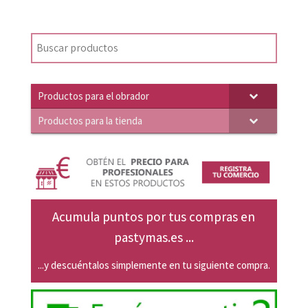
original
actual
era:
es:
22,26€.
21,20€.
Productos para el obrador
Productos para la tienda
Acumula puntos por tus compras en
pastymas.es ...
...y descuéntalos simplemente en tu siguiente compra.