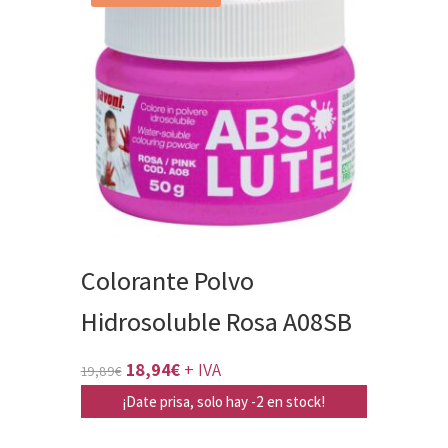
Colorante Polvo
Hidrosoluble Rosa A08SB
El
El
18,94
€
+ IVA
19,89
€
precio
precio
¡Date prisa, solo hay -2 en stock!
original
actual