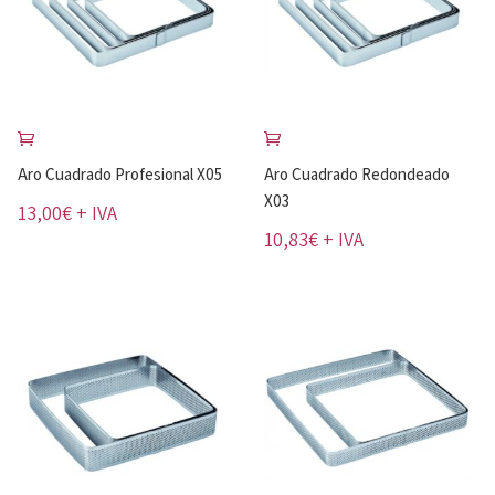
Aro Cuadrado Profesional X05
Aro Cuadrado Redondeado
X03
13,00
€
+ IVA
10,83
€
+ IVA