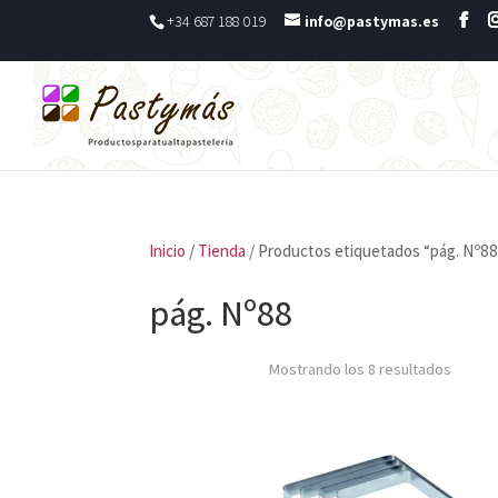
+34 687 188 019
info@pastymas.es
Inicio
/
Tienda
/ Productos etiquetados “pág. Nº88
pág. Nº88
Mostrando los 8 resultados