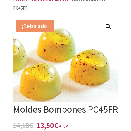
PC45FR
¡Rebajado!
Moldes Bombones PC45FR
El
El
14,18
€
13,50
€
+ IVA