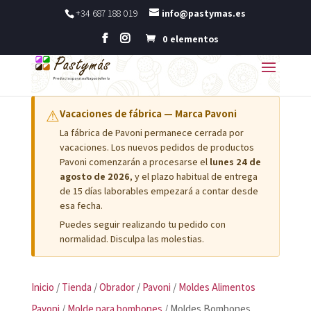
+34 687 188 019
info@pastymas.es
0 elementos
⚠
Vacaciones de fábrica — Marca Pavoni
La fábrica de Pavoni permanece cerrada por
vacaciones. Los nuevos pedidos de productos
Pavoni comenzarán a procesarse el
lunes 24 de
agosto de 2026
, y el plazo habitual de entrega
de 15 días laborables empezará a contar desde
esa fecha.
Puedes seguir realizando tu pedido con
normalidad. Disculpa las molestias.
Inicio
/
Tienda
/
Obrador
/
Pavoni
/
Moldes Alimentos
Pavoni
/
Molde para bombones
/ Moldes Bombones