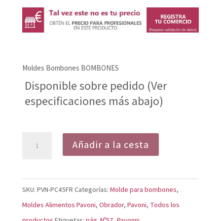
precio
precio
original
actual
era:
es:
14,18€.
13,50€.
Moldes Bombones BOMBONES
Disponible sobre pedido (Ver
especificaciones más abajo)
Moldes
Añadir a la cesta
Bombones
PC45FR
cantidad
SKU:
PVN-PC45FR
Categorías:
Molde para bombones
,
Moldes Alimentos Pavoni
,
Obrador
,
Pavoni
,
Todos los
productos
Etiquetas:
pág. Nº57
,
Pavonni