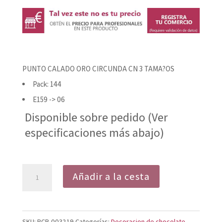
PUNTO CALADO ORO CIRCUNDA CN 3 TAMA?OS
Pack: 144
E159 -> 06
Disponible sobre pedido (Ver
especificaciones más abajo)
PUNTO
Añadir a la cesta
CALADO
ORO
CIRCUNDA
SKU:
PCB-003219
Categorías:
Decoracion de chocolate
,