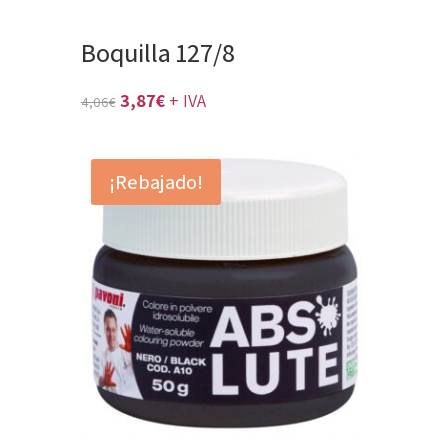
Boquilla 127/8
El
El
3,87
€
+ IVA
4,06
€
precio
precio
original
actual
¡Rebajado!
era:
es:
4,06€.
3,87€.