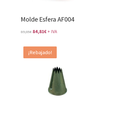
Molde Esfera AF004
El
El
84,81
€
+ IVA
89,05
€
precio
precio
original
actual
¡Rebajado!
era:
es:
89,05€.
84,81€.