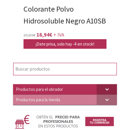
Colorante Polvo
Hidrosoluble Negro A10SB
El
El
18,94
€
+ IVA
19,89
€
precio
precio
¡Date prisa, solo hay -4 en stock!
original
actual
era:
es:
19,89€.
18,94€.
Productos para el obrador
Productos para la tienda