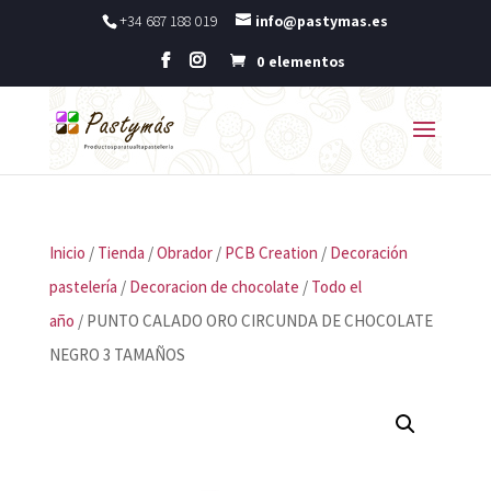
+34 687 188 019
info@pastymas.es
0 elementos
Inicio
/
Tienda
/
Obrador
/
PCB Creation
/
Decoración
pastelería
/
Decoracion de chocolate
/
Todo el
año
/ PUNTO CALADO ORO CIRCUNDA DE CHOCOLATE
NEGRO 3 TAMAÑOS