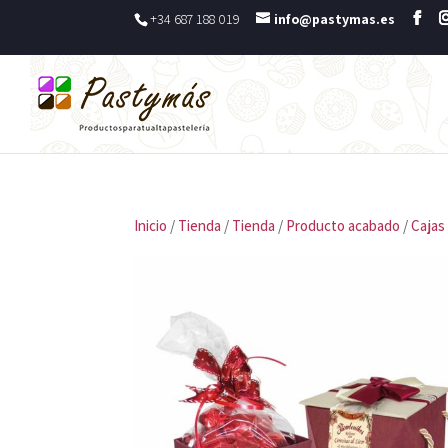
+34 687 188 019
info@pastymas.es
Inicio
/
Tienda
/
Tienda
/
Producto acabado
/
Cajas