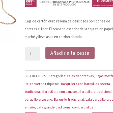
Caja de cartón duro rellena de deliciosos bombones de
cerezas al licor. El acabado exterior de la caja es en papel
maché y lleva asas en cordón dorado.
Bombonikos
Añadir a la cesta
de
la
Abuela
SKU:
IB-GB1-2-1
Categorías:
Cajas decorativas
,
Cajas metál
Asunción
Del recuerdo
Etiquetas:
Barquillera con barquillos receta
cantidad
tradicional
,
Barquillera con canutos
,
Barquillera tradicional
barquillo artesano
,
Barquillo tradicional
,
Lata barquillera d
antaño
,
Lata grande tradicional con barquillos