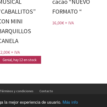
MUSICAL
cacao “NUEVO
“CABALLITOS”
FORMATO “
CON MINI
16,00
€
+ IVA
BARQUILLOS
CANELA
22,00
€
+ IVA
Genial, hay 12 en stock
Términos y condiciones
Contacto
nga la mejor experiencia de usuario.
Más info
stros OE - 2019