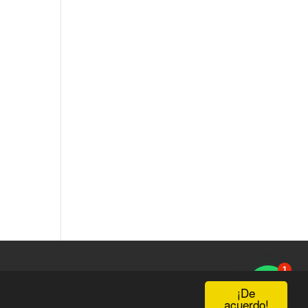
1
¡De
acuerdo!