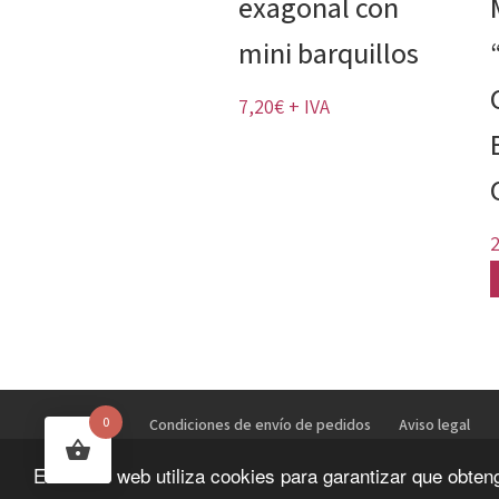
exagonal con
mini barquillos
7,20
€
+ IVA
0
Condiciones de envío de pedidos
Aviso legal
Este sitio web utiliza cookies para garantizar que obte
Todos los derechos corresponden a Pieane Sumini