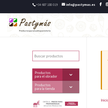
+34 687 188 019
info@pastymas.es
Productos
para el obrador
Productos
para la tienda
Inici