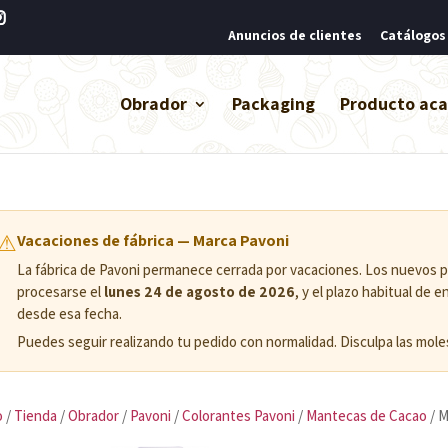
Anuncios de clientes
Catálogos
Obrador
Packaging
Producto ac
⚠
Vacaciones de fábrica — Marca Pavoni
La fábrica de Pavoni permanece cerrada por vacaciones. Los nuevos
procesarse el
lunes 24 de agosto de 2026
, y el plazo habitual de 
desde esa fecha.
Puedes seguir realizando tu pedido con normalidad. Disculpa las moles
o
/
Tienda
/
Obrador
/
Pavoni
/
Colorantes Pavoni
/
Mantecas de Cacao
/ 