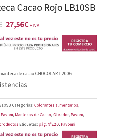
eca Cacao Rojo LB10SB
El
El
€
27,56
€
+ IVA
precio
precio
original
actual
era:
es:
28,94€.
27,56€.
 manteca de cacao CHOCOLART 200G
istencias
B10SB
Categorías:
Colorantes alimentarios
,
 Pavoni
,
Mantecas de Cacao
,
Obrador
,
Pavoni
,
productos
Etiquetas:
pág. Nº220
,
Pavonni