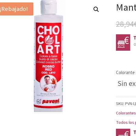
Mant
¡Rebajado!
28,94
Colorante
Sin ex
SKU:
PVN-L
Colorantes
Todos los 